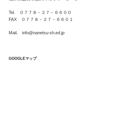
Tel. ０７７８－２７－６６００
FAX ０７７８－２７－６６０１
Mail. info@nanetsu-sh.ed.jp
GOOGLEマップ