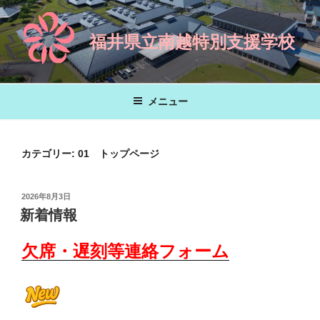
コ
ン
福井県立南越特別支援学校
テ
ン
ツ
へ
メニュー
ス
キ
ッ
カテゴリー:
01 トップページ
プ
投
2026年8月3日
稿
新着情報
日:
欠席・遅刻等連絡フォーム