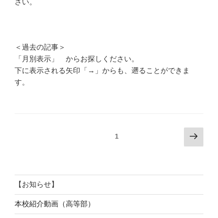
さい。
＜過去の記事＞
「月別表示」 からお探しください。
下に表示される矢印「→」からも、遡ることができま
す。
投
次
固定ページ
1
の
稿
ペ
ナ
ー
ビ
ジ
【お知らせ】
ゲ
ー
本校紹介動画（高等部）
シ