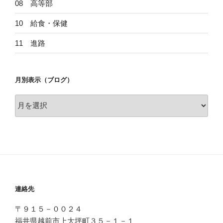
08 高等部
10 給食・保健
11 進路
月別表示（ブログ）
月
別
表
示
（ブ
ロ
グ）
連絡先
〒９１５－００２４
福井県越前市上大坪町３５－１－１