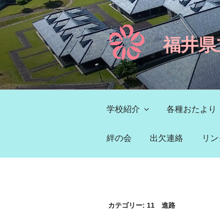
コ
ン
テ
福井県
ン
ツ
へ
ス
キ
ッ
学校紹介
各種おたより
プ
絆の会
出欠連絡
リン
カテゴリー:
11 進路