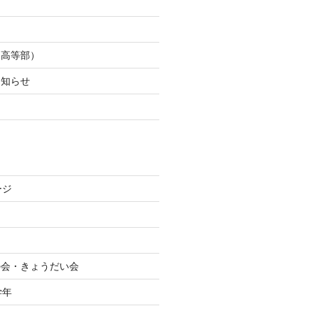
（高等部）
お知らせ
た
ージ
絆の会・きょうだい会
学年