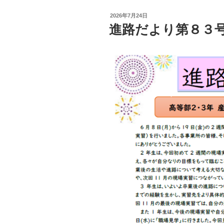
投
2026年7月24日
稿
進路だより第８３
日: