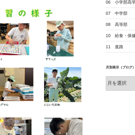
06 小学部高
07 中学部
08 高等部
10 給食・保
11 進路
月別表示（ブログ
月
別
表
示
（ブ
ロ
グ）