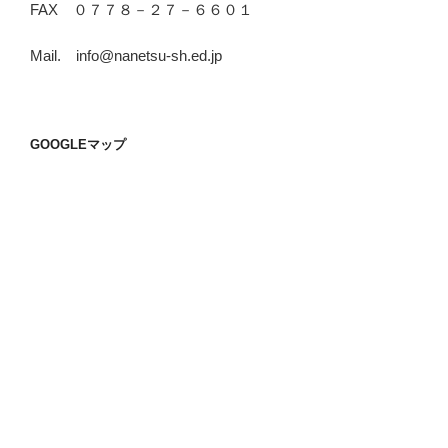
FAX ０７７８－２７－６６０１
Mail. info@nanetsu-sh.ed.jp
GOOGLEマップ