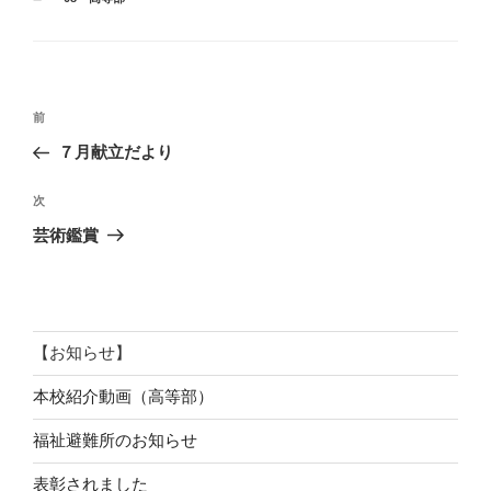
テ
ゴ
リ
ー
投
前
前
稿
の
７月献立だより
ナ
投
ビ
稿
次
次
ゲ
の
芸術鑑賞
投
ー
稿
シ
ョ
ン
【お知らせ】
本校紹介動画（高等部）
福祉避難所のお知らせ
表彰されました