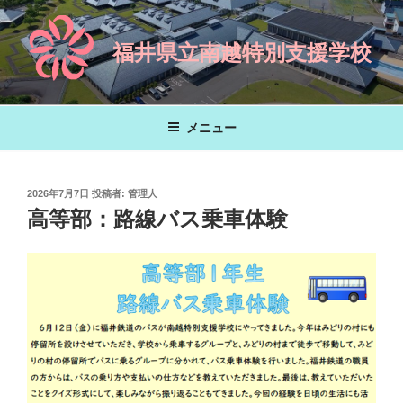
コ
ン
福井県立南越特別支援学校
テ
ン
ツ
へ
メニュー
ス
キ
ッ
投
2026年7月7日
投稿者:
管理人
プ
稿
高等部：路線バス乗車体験
日: