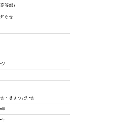
（高等部）
お知らせ
た
ージ
絆の会・きょうだい会
学年
学年