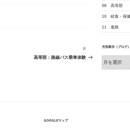
08 高等部
10 給食・保
11 進路
月別表示（ブログ
次
次
の
高等部：路線バス乗車体験
月
投
別
稿
表
示
（ブ
ロ
グ）
GOOGLEマップ