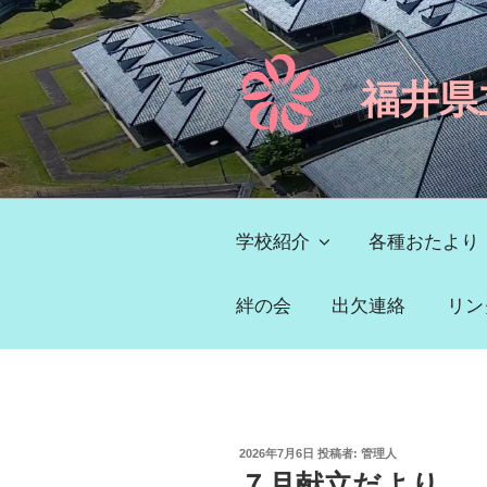
コ
ン
テ
福井県
ン
ツ
へ
ス
キ
ッ
学校紹介
各種おたより
プ
絆の会
出欠連絡
リン
投
2026年7月6日
投稿者:
管理人
稿
７月献立だより