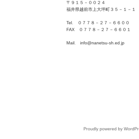
ン
〒９１５－００２４
福井県越前市上大坪町３５－１－１
Tel. ０７７８－２７－６６００
FAX ０７７８－２７－６６０１
Mail. info@nanetsu-sh.ed.jp
Proudly powered by WordPr