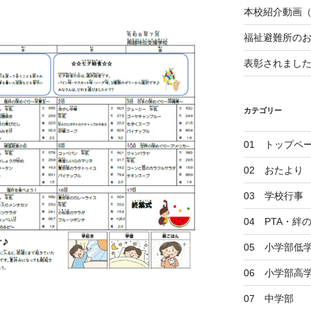
本校紹介動画
福祉避難所の
表彰されまし
カテゴリー
01 トップペ
02 おたより
03 学校行事
04 PTA・
05 小学部低
06 小学部高
07 中学部