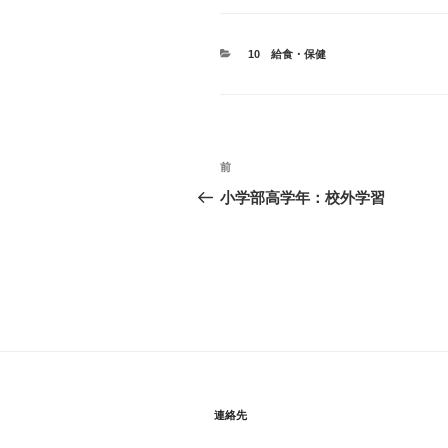
カ
10 給食・保健
テ
ゴ
リ
ー
投
前
前
稿
の
小学部高学年：校外学習
投
ナ
稿
ビ
ゲ
ー
シ
ョ
連絡先