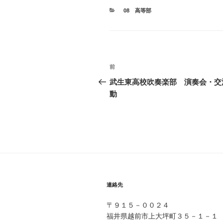
カ
08 高等部
テ
ゴ
リ
ー
投
前
前
稿
の
武生東高校吹奏楽部 演奏会・交
投
動
ナ
稿
ビ
ゲ
ー
シ
ョ
連絡先
ン
〒９１５－００２４
福井県越前市上大坪町３５－１－１