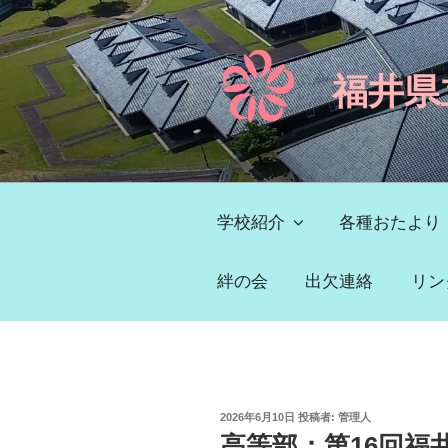
コ
ン
テ
福井県
ン
ツ
へ
ス
キ
ッ
学校紹介
各種おたより
プ
絆の会
出欠連絡
リン
投
2026年6月10日
投稿者:
管理人
稿
高等部：第16回福