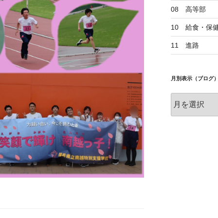
08 高等部
10 給食・保
11 進路
月別表示（ブログ
月
別
表
示
（ブ
ロ
グ）