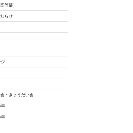
（高等部）
お知らせ
た
ージ
絆の会・きょうだい会
学年
学年