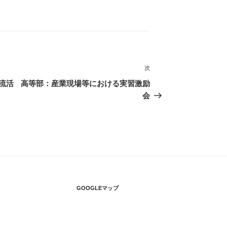
次
次
の
流活
高等部：産業現場等における実習激励
投
会
稿
GOOGLEマップ