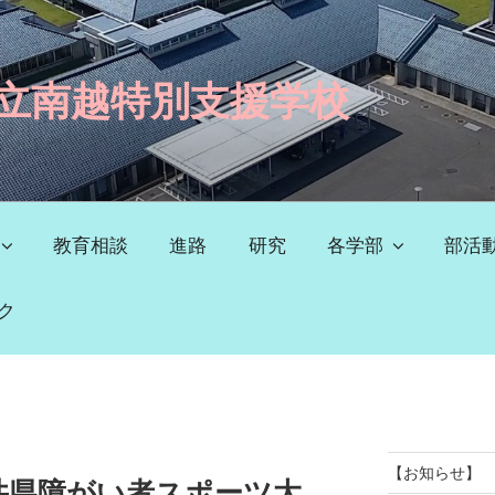
立南越特別支援学校
教育相談
進路
研究
各学部
部活
ク
【お知らせ】
井県障がい者スポーツ大