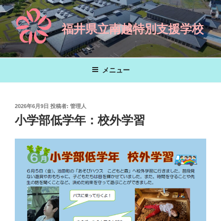
コ
ン
福井県立南越特別支援学校
テ
ン
ツ
へ
メニュー
ス
キ
ッ
投
2026年6月9日
投稿者:
管理人
プ
稿
小学部低学年：校外学習
日: