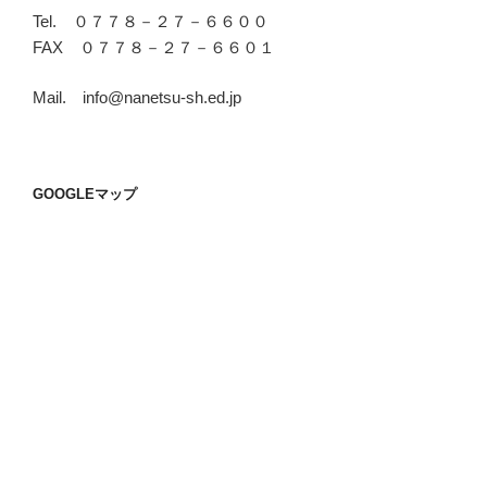
Tel. ０７７８－２７－６６００
FAX ０７７８－２７－６６０１
Mail. info@nanetsu-sh.ed.jp
GOOGLEマップ