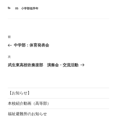
カ
05 小学部低学年
テ
ゴ
リ
ー
投
前
前
稿
の
中学部：体育発表会
ナ
投
ビ
稿
次
次
ゲ
の
武生東高校吹奏楽部 演奏会・交流活動
投
ー
稿
シ
ョ
ン
【お知らせ】
本校紹介動画（高等部）
福祉避難所のお知らせ