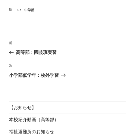
カ
07 中学部
テ
ゴ
リ
ー
投
前
前
稿
の
高等部：園芸班実習
ナ
投
ビ
稿
次
次
ゲ
の
小学部低学年：校外学習
投
ー
稿
シ
ョ
ン
【お知らせ】
本校紹介動画（高等部）
福祉避難所のお知らせ