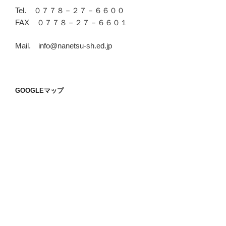
Tel. ０７７８－２７－６６００
FAX ０７７８－２７－６６０１
Mail. info@nanetsu-sh.ed.jp
GOOGLEマップ