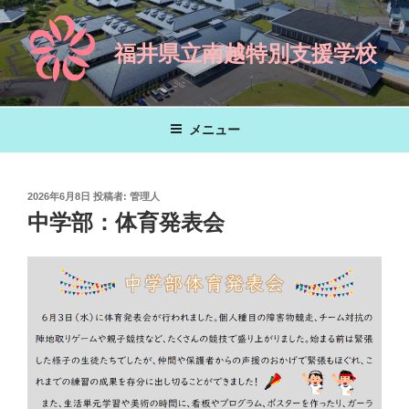
コ
ン
福井県立南越特別支援学校
テ
ン
ツ
へ
メニュー
ス
キ
ッ
投
2026年6月8日
投稿者:
管理人
プ
稿
中学部：体育発表会
日: