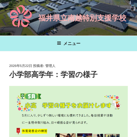
コ
ン
福井県立南越特別支援学校
テ
ン
ツ
へ
メニュー
ス
キ
ッ
投
2026年5月22日
投稿者:
管理人
プ
稿
小学部高学年：学習の様子
日: