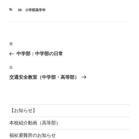
カ
06 小学部高学年
テ
ゴ
リ
ー
投
前
前
稿
の
中学部：中学部の日常
ナ
投
ビ
稿
次
次
ゲ
の
交通安全教室（中学部・高等部）
投
ー
稿
シ
ョ
ン
【お知らせ】
本校紹介動画（高等部）
福祉避難所のお知らせ