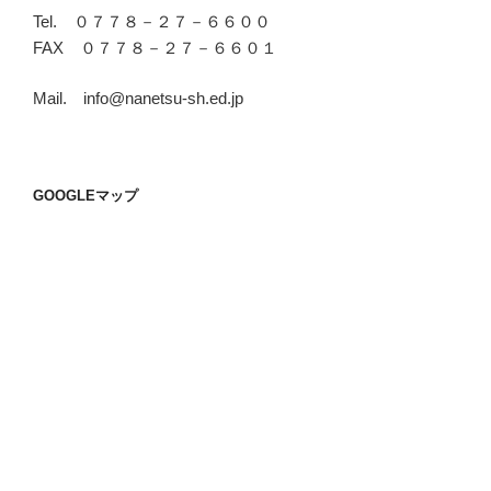
Tel. ０７７８－２７－６６００
FAX ０７７８－２７－６６０１
Mail. info@nanetsu-sh.ed.jp
GOOGLEマップ