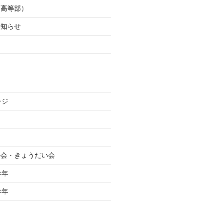
（高等部）
お知らせ
た
ージ
絆の会・きょうだい会
学年
学年