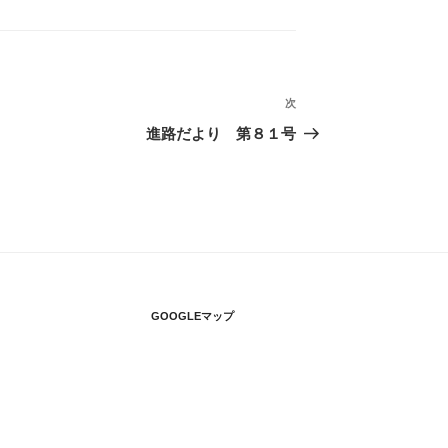
次
次
の
進路だより 第８１号
投
稿
GOOGLEマップ