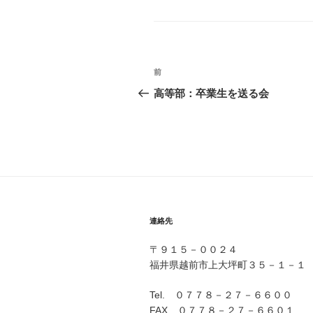
テ
ゴ
リ
ー
投
前
前
稿
の
高等部：卒業生を送る会
投
ナ
稿
ビ
ゲ
ー
シ
連絡先
ョ
〒９１５－００２４
ン
福井県越前市上大坪町３５－１－１
Tel. ０７７８－２７－６６００
FAX ０７７８－２７－６６０１