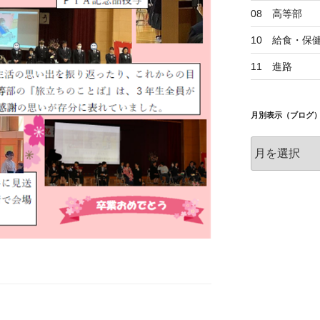
08 高等部
10 給食・保
11 進路
月別表示（ブログ
月
別
表
示
（ブ
ロ
グ）