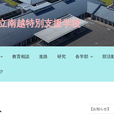
立南越特別支援学校
教育相談
進路
研究
各学部
部活
ク
【お知らせ】
式