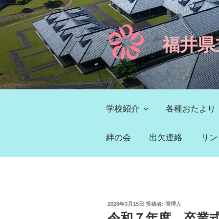
コ
ン
テ
福井県
ン
ツ
へ
ス
キ
ッ
学校紹介
各種おたより
プ
絆の会
出欠連絡
リン
投
2026年3月15日
投稿者:
管理人
稿
令和７年度 卒業