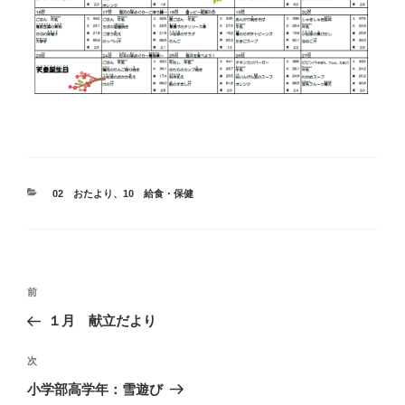
カ
02 おたより
、
10 給食・保健
テ
ゴ
リ
ー
投
前
前
稿
の
１月 献立だより
ナ
投
ビ
稿
次
次
ゲ
の
小学部高学年：雪遊び