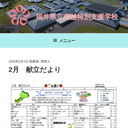
コ
ン
福井県立南越特別支援学校
テ
ン
ツ
へ
メニュー
ス
キ
ッ
投
2026年2月1日
投稿者:
管理人
プ
稿
2月 献立だより
日: