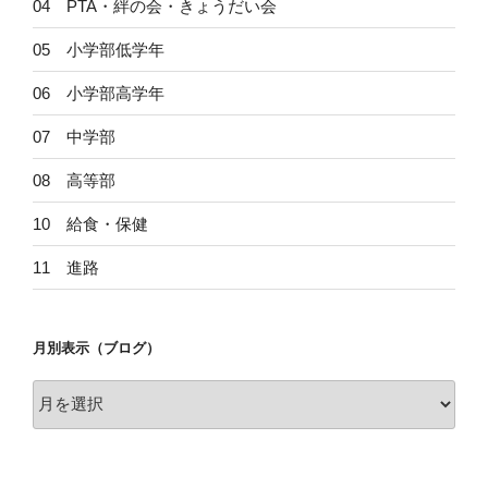
04 PTA・絆の会・きょうだい会
05 小学部低学年
06 小学部高学年
07 中学部
08 高等部
10 給食・保健
11 進路
月別表示（ブログ）
月
別
表
示