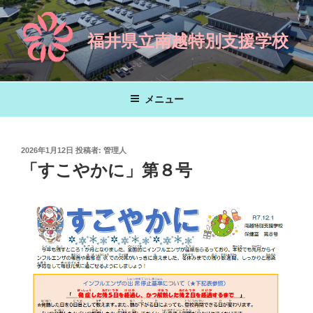
コ
ン
福井県立南越特別支援学校
テ
ン
ツ
へ
メニュー
ス
キ
ッ
投
2026年1月12日
投稿者:
管理人
プ
稿
「すこやかに」第８号
日: