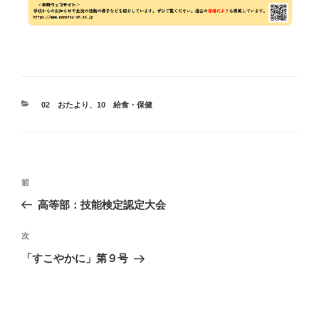
カ
02 おたより
、
10 給食・保健
テ
ゴ
リ
ー
投
前
前
稿
の
高等部：技能検定認定大会
ナ
投
ビ
稿
次
次
ゲ
の
「すこやかに」第９号
投
ー
稿
シ
ョ