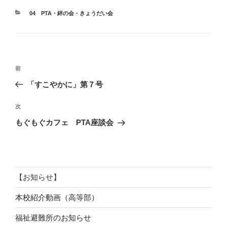
カ
04 PTA・絆の会・きょうだい会
テ
ゴ
リ
ー
投
前
前
稿
の
「すこやかに」第７号
ナ
投
ビ
稿
次
次
ゲ
の
もぐもぐカフェ PTA座談会
投
ー
稿
シ
ョ
ン
【お知らせ】
本校紹介動画（高等部）
福祉避難所のお知らせ