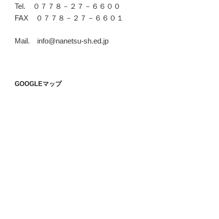
Tel. ０７７８－２７－６６００
FAX ０７７８－２７－６６０１
Mail. info@nanetsu-sh.ed.jp
GOOGLEマップ