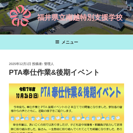
コ
ン
福井県立南越特別支援学校
テ
ン
ツ
へ
メニュー
ス
キ
ッ
投
2025年12月1日
投稿者:
管理人
プ
稿
PTA奉仕作業&後期イベント
日: