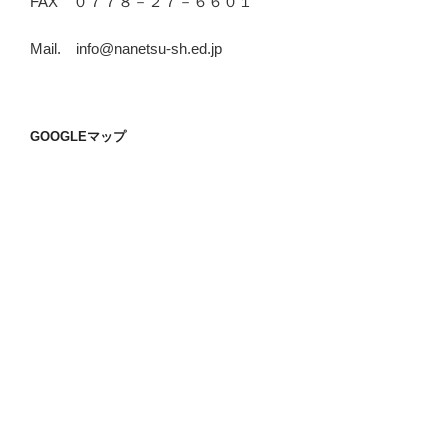
FAX ０７７８－２７－６６０１
Mail. info@nanetsu-sh.ed.jp
GOOGLEマップ