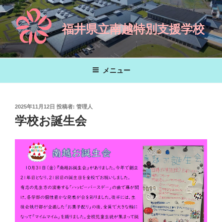
コ
ン
福井県立南越特別支援学校
テ
ン
ツ
へ
メニュー
ス
キ
ッ
投
2025年11月12日
投稿者:
管理人
プ
稿
学校お誕生会
日: