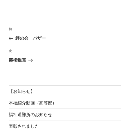
テ
ゴ
リ
ー
投
前
前
稿
の
絆の会 バザー
ナ
投
ビ
稿
次
次
ゲ
の
芸術鑑賞
投
ー
稿
シ
ョ
ン
【お知らせ】
本校紹介動画（高等部）
福祉避難所のお知らせ
表彰されました