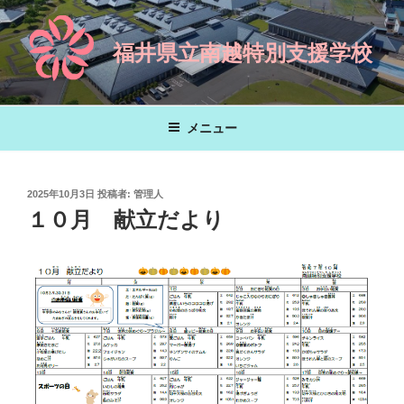
コ
ン
福井県立南越特別支援学校
テ
ン
ツ
へ
メニュー
ス
キ
ッ
投
2025年10月3日
投稿者:
管理人
プ
稿
１０月 献立だより
日: