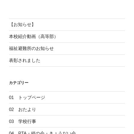
稿
シ
ョ
ン
【お知らせ】
本校紹介動画（高等部）
福祉避難所のお知らせ
表彰されました
カテゴリー
01 トップページ
02 おたより
03 学校行事
04 PTA・絆の会・きょうだい会