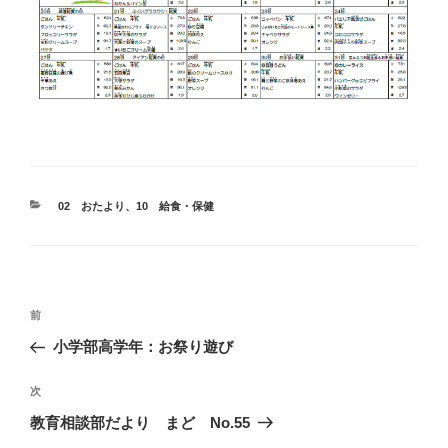
カ
02 おたより
、
10 給食・保健
テ
ゴ
リ
ー
投
前
前
稿
の
小学部高学年：お祭り遊び
ナ
投
ビ
稿
次
次
ゲ
の
教育相談部だより まど No.55
投
ー