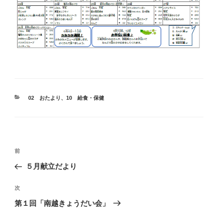
カ
02 おたより
、
10 給食・保健
テ
ゴ
リ
ー
投
前
前
稿
の
５月献立だより
ナ
投
ビ
稿
次
次
ゲ
の
第１回「南越きょうだい会」
投
ー