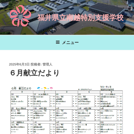
コ
ン
福井県立南越特別支援学校
テ
ン
ツ
へ
メニュー
ス
キ
ッ
投
2025年6月3日
投稿者:
管理人
プ
稿
６月献立だより
日: