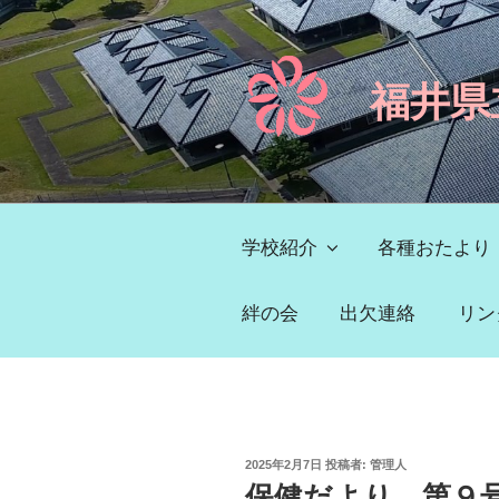
コ
ン
テ
福井県
ン
ツ
へ
ス
キ
ッ
学校紹介
各種おたより
プ
絆の会
出欠連絡
リン
投
2025年2月7日
投稿者:
管理人
稿
保健だより 第９