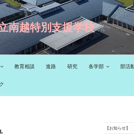
立南越特別支援学校
教育相談
進路
研究
各学部
部活
ク
【お知らせ】
号