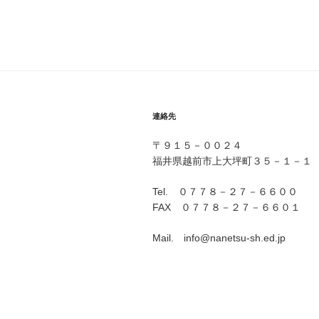
投
ナ
稿
ビ
ゲ
ー
シ
連絡先
ョ
〒９１５－００２４
ン
福井県越前市上大坪町３５－１－１
Tel. ０７７８－２７－６６００
FAX ０７７８－２７－６６０１
Mail. info@nanetsu-sh.ed.jp