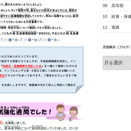
08 高等部
10 給食・保
11 進路
月別表示（ブログ
月
別
表
示
（ブ
ロ
グ）