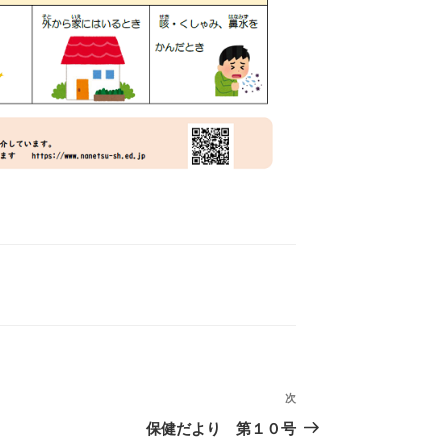
次
次
の
保健だより 第１０号