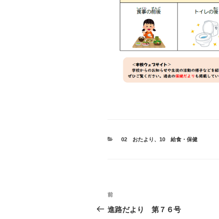
カ
02 おたより
、
10 給食・保健
テ
ゴ
リ
ー
投
前
前
稿
の
進路だより 第７６号