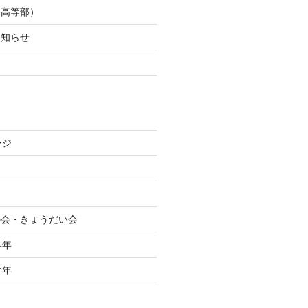
（高等部）
お知らせ
た
ージ
絆の会・きょうだい会
学年
学年